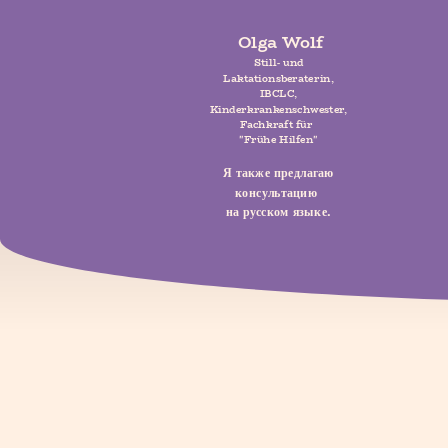
Olga Wolf
Still- und
Laktationsberaterin,
IBCLC,
Kinderkrankenschwester,
Fachkraft für
"Frühe Hilfen"
Я также предлагаю
консультацию
на русском языке.