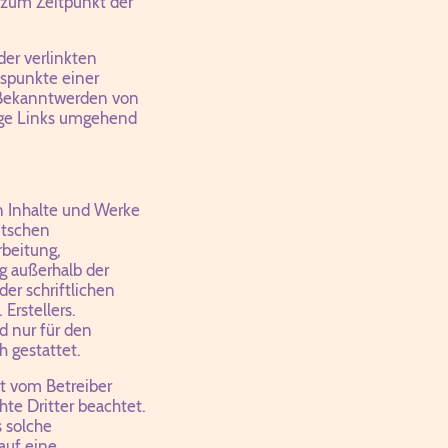
 zum Zeitpunkt der
der verlinkten
tspunkte einer
 Bekanntwerden von
ige Links umgehend
en Inhalte und Werke
utschen
rbeitung,
g außerhalb der
er schriftlichen
Erstellers.
d nur für den
 gestattet.
ht vom Betreiber
hte Dritter beachtet.
s solche
auf eine