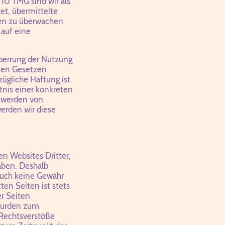
 10 TMG sind wir als
et, übermittelte
nen zu überwachen
auf eine
perrung der Nutzung
nen Gesetzen
zügliche Haftung ist
tnis einer konkreten
twerden von
erden wir diese
n Websites Dritter,
haben. Deshalb
auch keine Gewähr
ten Seiten ist stets
er Seiten
 wurden zum
 Rechtsverstöße