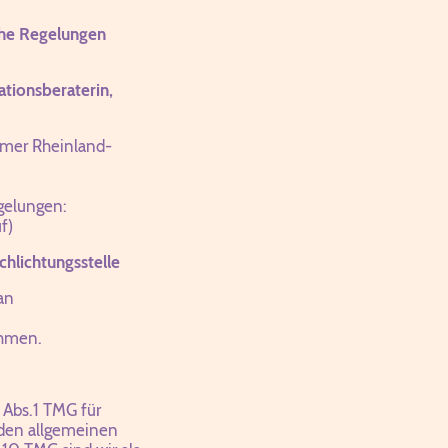
che Regelungen
tationsberaterin,
mer Rheinland-
egelungen:
f)
chlichtungsstelle
an
ehmen.
 Abs.1 TMG für
 den allgemeinen