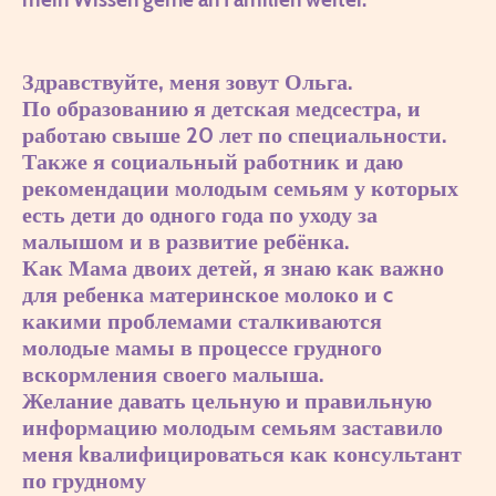
Здравствуйте, меня зовут Ольга.
По образованию я детская медсестра, и
работаю свыше 20 лет по специальности.
Также я социальный работник и даю
рекомендации молодым семьям у которых
есть дети до одного года по уходу за
малышом и в развитие ребёнка.
Как Мама двоих детей, я знаю как важно
для ребенка материнское молоко и c
какими проблемами сталкиваются
молодые мамы в процессе грудного
вскормления своего малыша.
Желание давать цельную и правильную
информацию молодым семьям заставило
меня kвалифицироваться как консультант
по грудному